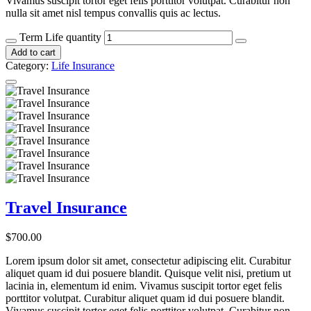
Vivamus suscipit tortor eget felis porttitor volutpat. Curabitur non
nulla sit amet nisl tempus convallis quis ac lectus.
Term Life quantity
Add to cart
Category:
Life Insurance
Travel Insurance
$
700.00
Lorem ipsum dolor sit amet, consectetur adipiscing elit. Curabitur
aliquet quam id dui posuere blandit. Quisque velit nisi, pretium ut
lacinia in, elementum id enim. Vivamus suscipit tortor eget felis
porttitor volutpat. Curabitur aliquet quam id dui posuere blandit.
Vivamus suscipit tortor eget felis porttitor volutpat. Curabitur non