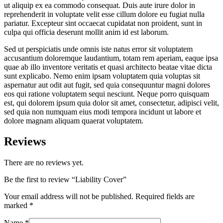
ut aliquip ex ea commodo consequat. Duis aute irure dolor in
reprehenderit in voluptate velit esse cillum dolore eu fugiat nulla
pariatur. Excepteur sint occaecat cupidatat non proident, sunt in
culpa qui officia deserunt mollit anim id est laborum.
Sed ut perspiciatis unde omnis iste natus error sit voluptatem
accusantium doloremque laudantium, totam rem aperiam, eaque ipsa
quae ab illo inventore veritatis et quasi architecto beatae vitae dicta
sunt explicabo. Nemo enim ipsam voluptatem quia voluptas sit
aspernatur aut odit aut fugit, sed quia consequuntur magni dolores
eos qui ratione voluptatem sequi nesciunt. Neque porro quisquam
est, qui dolorem ipsum quia dolor sit amet, consectetur, adipisci velit,
sed quia non numquam eius modi tempora incidunt ut labore et
dolore magnam aliquam quaerat voluptatem.
Reviews
There are no reviews yet.
Be the first to review “Liability Cover”
Your email address will not be published.
Required fields are
marked
*
Name
*