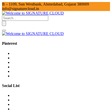
B – 1109, Sun Westbank, Ahmedabad, Gujarat 380009
info@signaturecloud.in
Pinterest
Social List