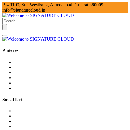
B – 1109, Sun Westbank, Ahmedabad, Gujarat 380009
info@signaturecloud.in
Pinterest
Social List